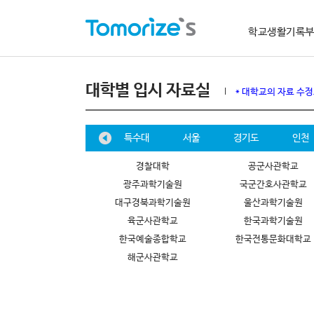
학교생활기록
대학별 입시 자료실
* 대학교의 자료 수
전라남도
제주도
특수대
서울
경기도
인천
경찰대학
공군사관학교
광주과학기술원
국군간호사관학교
대구경북과학기술원
울산과학기술원
육군사관학교
한국과학기술원
한국예술종합학교
한국전통문화대학교
해군사관학교